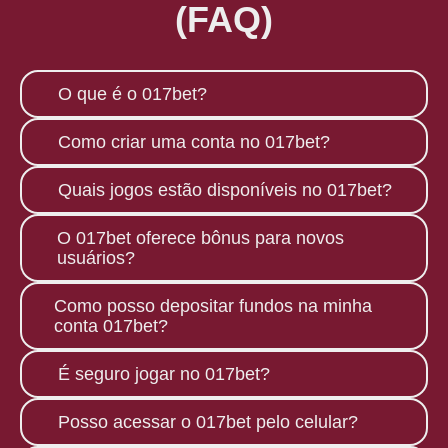
(FAQ)
O que é o 017bet?
O 017bet é uma plataforma online que
Como criar uma conta no 017bet?
oferece jogos emocionantes,
promoções exclusivas e uma
Para criar uma conta no 017bet, clique
Quais jogos estão disponíveis no 017bet?
experiência segura para todos os
em "Registrar-se", preencha seus
jogadores.
dados e confirme seu registro através
No 017bet, você encontrará uma ampla
O 017bet oferece bônus para novos
do e-mail enviado.
seleção de jogos, incluindo caça-
usuários?
níqueis, roleta, blackjack e outros
clássicos populares.
Sim! O 017bet oferece bônus de boas-
Como posso depositar fundos na minha
vindas incríveis para novos jogadores.
conta 017bet?
Cadastre-se e aproveite as promoções
exclusivas.
Você pode depositar fundos utilizando
É seguro jogar no 017bet?
métodos como cartões de crédito,
transferências bancárias e carteiras
Sim, o 017bet utiliza tecnologia de
Posso acessar o 017bet pelo celular?
digitais, disponíveis na plataforma.
ponta para garantir a segurança de