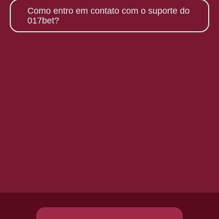
seus dados e transações,
Claro! O 017bet possui uma plataforma
Como entro em contato com o suporte do
proporcionando um ambiente confiável.
otimizada para dispositivos móveis,
017bet?
permitindo que você jogue em qualquer
lugar.
O suporte do 017bet está disponível
24/7. Você pode entrar em contato
através do chat ao vivo ou pelo e-mail
suporte@017bet.com
.