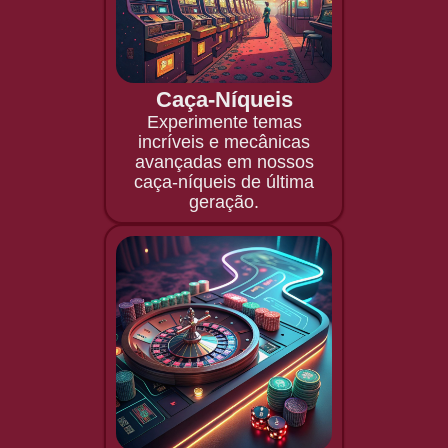
Caça-Níqueis
Experimente temas
incríveis e mecânicas
avançadas em nossos
caça-níqueis de última
geração.